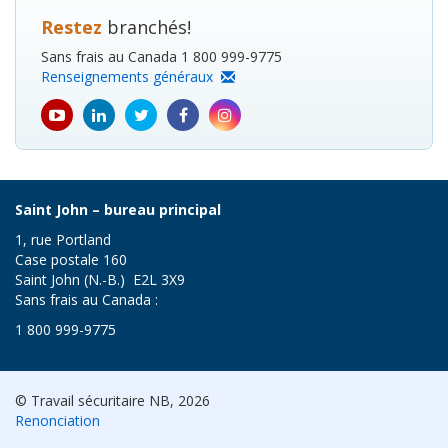
Restez
branchés!
Sans frais au Canada 1 800 999-9775
Renseignements généraux
youtube
Linkedin
Twitter
Facebook
Instagram
icon
icon
icon
icon
icon
Saint John – bureau principal
1, rue Portland
Case postale 160
Saint John (N.-B.) E2L 3X9
Sans frais au Canada :
1 800 999-9775
© Travail sécuritaire NB, 2026
Renonciation