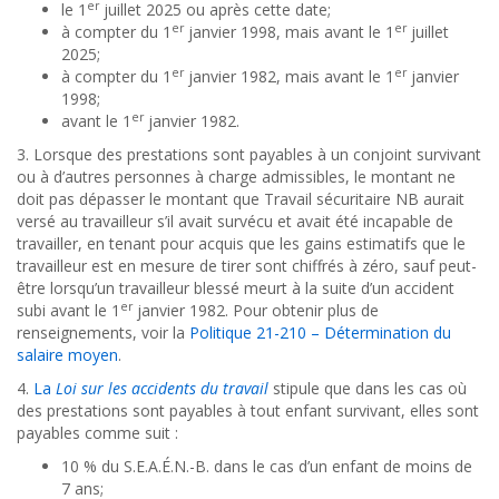
er
le 1
juillet 2025 ou après cette date;
er
er
à compter du 1
janvier 1998, mais avant le 1
juillet
2025;
er
er
à compter du 1
janvier 1982, mais avant le 1
janvier
1998;
er
avant le 1
janvier 1982.
3. Lorsque des prestations sont payables à un conjoint survivant
ou à d’autres personnes à charge admissibles, le montant ne
doit pas dépasser le montant que Travail sécuritaire NB aurait
versé au travailleur s’il avait survécu et avait été incapable de
travailler, en tenant pour acquis que les gains estimatifs que le
travailleur est en mesure de tirer sont chiffrés à zéro, sauf peut-
être lorsqu’un travailleur blessé meurt à la suite d’un accident
er
subi avant le 1
janvier 1982. Pour obtenir plus de
renseignements, voir la
Politique 21-210 – Détermination du
salaire moyen
.
4.
La
Loi sur les accidents du travail
stipule que dans les cas où
des prestations sont payables à tout enfant survivant, elles sont
payables comme suit :
10 % du S.E.A.É.N.-B. dans le cas d’un enfant de moins de
7 ans;