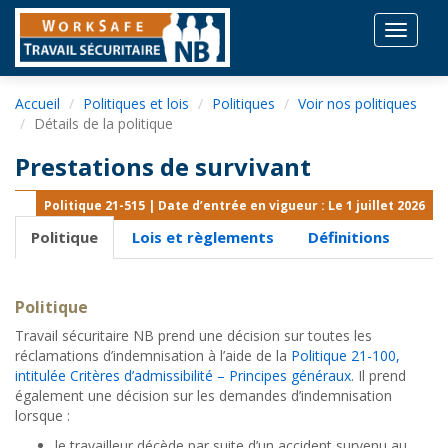
Toggle
navigat
Accueil
Politiques et lois
Politiques
Voir nos politiques
Détails de la politique
Prestations de survivant
Politique 21-515 | Date d’entrée en vigueur : Le 1 juillet 2026
Politique
Lois et règlements
Définitions
Politique
Travail sécuritaire NB prend une décision sur toutes les
réclamations d’indemnisation à l’aide de la
Politique 21-100,
intitulée Critères d’admissibilité – Principes généraux
. Il prend
également une décision sur les demandes d’indemnisation
lorsque :
le travailleur décède par suite d’un accident survenu au