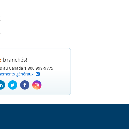
z
branchés!
is au Canada 1 800 999-9775
nements généraux
ube
Linkedin
Twitter
Facebook
Instagram
icon
icon
icon
icon