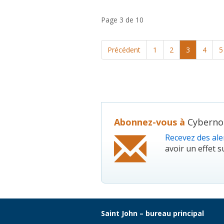
Page 3 de 10
Précédent
1
2
3
4
5
Abonnez-vous à
Cybernou
Recevez des aler
avoir un effet su
Saint John – bureau principal