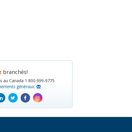
z
branchés!
is au Canada 1 800 999-9775
nements généraux
ube
Linkedin
Twitter
Facebook
Instagram
icon
icon
icon
icon