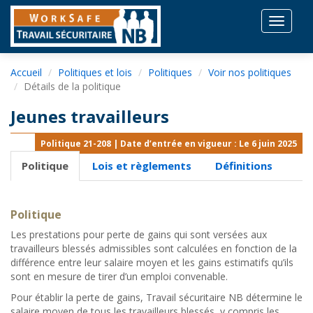
Toggle
navigat
Accueil
Politiques et lois
Politiques
Voir nos politiques
Détails de la politique
Jeunes travailleurs
Politique 21-208 | Date d’entrée en vigueur : Le 6 juin 2025
Politique
Lois et règlements
Définitions
Politique
Les prestations pour perte de gains qui sont versées aux
travailleurs blessés admissibles sont calculées en fonction de la
différence entre leur salaire moyen et les gains estimatifs qu’ils
sont en mesure de tirer d’un emploi convenable.
Pour établir la perte de gains, Travail sécuritaire NB détermine le
salaire moyen de tous les travailleurs blessés, y compris les