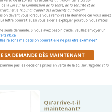
en vertu de la
Loi sur les accidents du travail;
de la
Loi sur
u de la
Loi sur la Commission de la santé, de la sécurité et de
travail et le Tribunal d’appel des accidents au travail*.
décision devant vous lorsque vous remplirez la demande car vous aurez
. La lettre pourrait aussi vous aider à expliquer pourquoi vous n’êtes
e seule demande. Si vous avez besoin d’aide, veuillez envoyer un
s-ts.nb.ca
.
lles raisons ma décision pourrait-elle ne pas être examinée?
E SA DEMANDE DÈS MAINTENANT
xamine pas les décisions prises en vertu de la
Loi sur l’hygiène et la
Qu’arrive-t-il
maintenant?