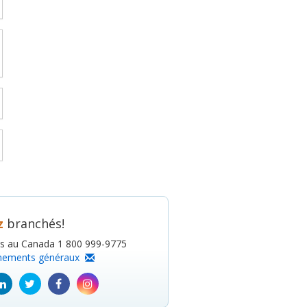
z
branchés!
is au Canada 1 800 999-9775
nements généraux
ube
Linkedin
Twitter
Facebook
Instagram
icon
icon
icon
icon