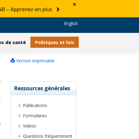
×
e NB – Apprenez-en plus
English
ns de santé
Politiques et lois
Version imprimable
Ressources générales
s
e
Publications
Formulaires
u
Vidéos
Questions fréquemment