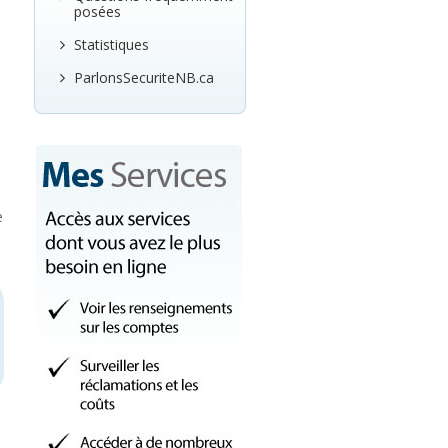
posées
Statistiques
ParlonsSecuriteNB.ca
e