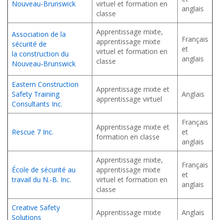
Nouveau-Brunswick
virtuel et formation en
anglais
classe
Apprentissage mixte,
Association de la
Français
apprentissage mixte
sécurité de
et
virtuel et formation en
la construction du
anglais
classe
Nouveau‑Brunswick
Eastern Construction
Apprentissage mixte et
Safety Training
Anglais
apprentissage virtuel
Consultants Inc.
Français
Apprentissage mixte et
Rescue 7 Inc.
et
formation en classe
anglais
Apprentissage mixte,
Français
École de sécurité au
apprentissage mixte
et
travail du N.-B. Inc.
virtuel et formation en
anglais
classe
Creative Safety
Apprentissage mixte
Anglais
Solutions