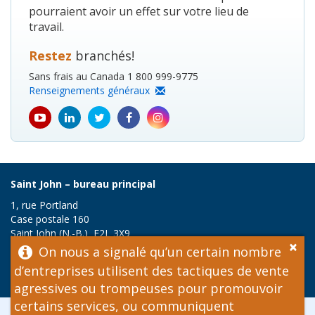
pourraient avoir un effet sur votre lieu de
travail.
Restez
branchés!
Sans frais au Canada 1 800 999-9775
Renseignements généraux
youtube
Linkedin
Twitter
Facebook
Instagram
icon
icon
icon
icon
icon
Saint John – bureau principal
1, rue Portland
Case postale 160
Saint John (N.-B.) E2L 3X9
×
Sans frais au Canada :
On nous a signalé qu’un certain nombre
1 800 999-9775
d’entreprises utilisent des tactiques de vente
agressives ou trompeuses pour promouvoir
certains services, ou communiquent