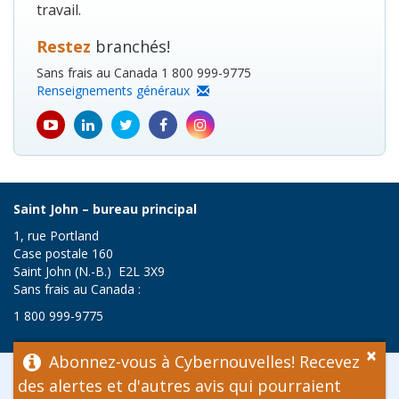
travail.
Restez
branchés!
Sans frais au Canada 1 800 999-9775
Renseignements généraux
youtube
Linkedin
Twitter
Facebook
Instagram
icon
icon
icon
icon
icon
Saint John – bureau principal
1, rue Portland
Case postale 160
Saint John (N.-B.) E2L 3X9
Sans frais au Canada :
1 800 999-9775
×
Abonnez-vous à Cybernouvelles! Recevez
© Travail sécuritaire NB, 2026
des alertes et d'autres avis qui pourraient
Renonciation