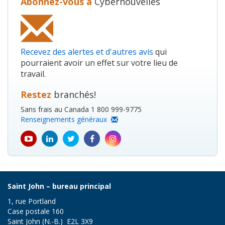
Abonnez-vous à
Cybernouvelles
Recevez des alertes et d'autres avis
qui
pourraient avoir un effet sur votre lieu de
travail.
Restez
branchés!
Sans frais au Canada 1 800 999-9775
Renseignements généraux
youtube
Linkedin
Twitter
Facebook
Instagram
icon
icon
icon
icon
icon
Saint John – bureau principal
1, rue Portland
Case postale 160
Saint John (N.-B.) E2L 3X9