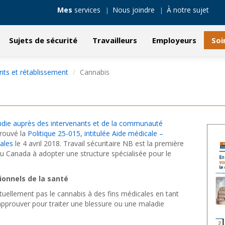
Mes
services
Nous joindre
À notre sujet
Sujets de sécurité
Travailleurs
Employeurs
Soi
nts et rétablissement
Cannabis
ndie auprès des intervenants et de la communauté
prouvé la
Politique 25-015, intitulée Aide médicale –
ales
le 4 avril 2018. Travail sécuritaire NB est la première
u Canada à adopter une structure spécialisée pour le
ionnels de la santé
tuellement pas le cannabis à des fins médicales en tant
’approuver pour traiter une blessure ou une maladie