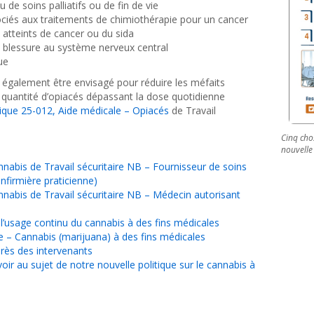
de soins palliatifs ou de fin de vie
iés aux traitements de chimiothérapie pour un cancer
s atteints de cancer ou du sida
e blessure au système nerveux central
ue
 également être envisagé pour réduire les méfaits
e quantité d’opiacés dépassant la dose quotidienne
tique 25-012, Aide médicale – Opiacés
de Travail
Cinq cho
nouvelle 
nnabis de Travail sécuritaire NB
–
Fournisseur de soins
Infirmière praticienne)
nnabis de Travail sécuritaire NB
–
Médecin autorisant
 l’usage continu du cannabis à des fins médicales
e – Cannabis (marijuana) à des fins médicales
près des intervenants
ir au sujet de notre nouvelle politique sur le cannabis à