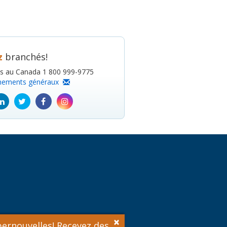
z
branchés!
is au Canada 1 800 999-9775
nements généraux
ube
Linkedin
Twitter
Facebook
Instagram
icon
icon
icon
icon
×
ernouvelles! Recevez des