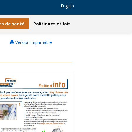
English
ns de santé
Politiques et lois
Version imprimable