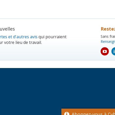
velles
Reste
tes et d'autres avis
qui pourraient
Sans fra
Renseig
r votre lieu de travail.
yout
icon
Abonnez-vous à Cyb