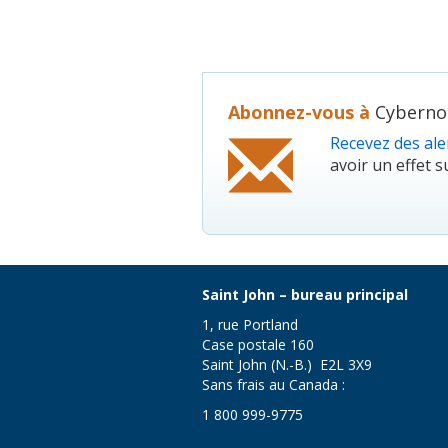
Abonnez-vous à
Cybernou
Recevez des aler
avoir un effet su
Saint John – bureau principal
1, rue Portland
Case postale 160
Saint John (N.-B.) E2L 3X9
Sans frais au Canada :
1 800 999-9775