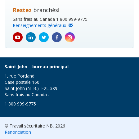
Restez
branchés!
Sans frais au Canada 1 800 999-9775
Renseignements généraux
youtube
Linkedin
Twitter
Facebook
Instagram
icon
icon
icon
icon
icon
Saint John – bureau principal
1, rue Portland
Case postale 160
Saint John (N.-B.) E2L 3X9
Sans frais au Canada :
1 800 999-9775
© Travail sécuritaire NB, 2026
Renonciation