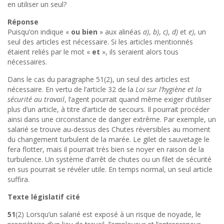
en utiliser un seul?
Réponse
Puisqu’on indique «
ou bien
» aux alinéas
a)
,
b)
,
c)
,
d)
et
e)
, un
seul des articles est nécessaire. Si les articles mentionnés
étaient reliés par le mot «
et
», ils seraient alors tous
nécessaires.
Dans le cas du paragraphe 51(2), un seul des articles est
nécessaire. En vertu de l’article 32 de la
Loi sur l’hygiène et la
sécurité au travail
, l’agent pourrait quand même exiger d’utiliser
plus d’un article, à titre d’article de secours. Il pourrait procéder
ainsi dans une circonstance de danger extrême. Par exemple, un
salarié se trouve au-dessus des Chutes réversibles au moment
du changement turbulent de la marée. Le gilet de sauvetage le
fera flotter, mais il pourrait très bien se noyer en raison de la
turbulence. Un système d’arrêt de chutes ou un filet de sécurité
en sus pourrait se révéler utile. En temps normal, un seul article
suffira.
Texte législatif cité
51
(2) Lorsqu’un salarié est exposé à un risque de noyade, le