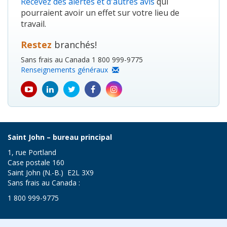
Recevez des alertes et d'autres avis
qui
pourraient avoir un effet sur votre lieu de
travail.
Restez
branchés!
Sans frais au Canada 1 800 999-9775
Renseignements généraux
youtube
Linkedin
Twitter
Facebook
Instagram
icon
icon
icon
icon
icon
Saint John – bureau principal
1, rue Portland
Case postale 160
Saint John (N.-B.) E2L 3X9
Sans frais au Canada :
1 800 999-9775