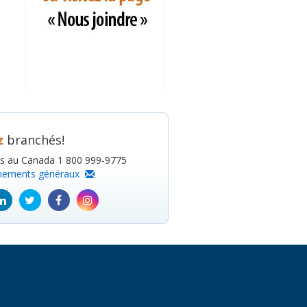
z
branchés!
is au Canada 1 800 999-9775
nements généraux
ube
Linkedin
Twitter
Facebook
Instagram
icon
icon
icon
icon