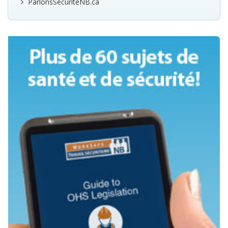
ParlonsSecuriteNB.ca