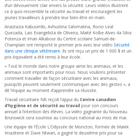
d’un dévouement clair envers la sécurité. Leurs vidéos illustrent
ce à quoi ressemble la sécurité au travail et encouragent les
jeunes travailleurs à prendre leur bien-être en main.
Anastazia Kabusimbi, Avhustina Salomatina, Rocio Leal
Quezada, Lais Evangelista de Oliveira, Maité Kolbe Alves da Silva
Potenza et Iman Alkabour du Centre scolaire Samuel-de-
Champlain ont remporté le premier prix avec leur vidéo
Sécurité
dans une clinique vétérinaire
. Ils ont reçu un prix de 1 000 $ et un
prix équivalent a été remis à leur école.
« Tout le monde dans notre groupe aime les animaux, et les
animaux sont importants pour nous. Nous voulions présenter
comment travailler de façon sécuritaire avec les animaux,
puisqu’ils peuvent seulement communiquer avec des gestes », a
dit l’équipe au moment d’apprendre sa réussite.
Travail sécuritaire NB reçoit l’appui du
Centre canadien
d’hygiène et de sécurité au travail
pour son concours
annuel à l’intention des élèves. La vidéo gagnante du Nouveau-
Brunswick sera soumise au concours national au mois de mai.
Une équipe de l’École L’Odyssée de Moncton, formée de Malek
Imazitene et Dave Ntwari, a gagné le deuxième prix pour sa