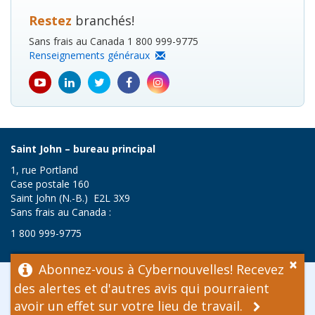
Restez
branchés!
Sans frais au Canada 1 800 999-9775
Renseignements généraux
youtube
Linkedin
Twitter
Facebook
Instagram
icon
icon
icon
icon
icon
Saint John – bureau principal
1, rue Portland
Case postale 160
Saint John (N.-B.) E2L 3X9
Sans frais au Canada :
1 800 999-9775
×
Abonnez-vous à Cybernouvelles! Recevez
© Travail sécuritaire NB, 2026
des alertes et d'autres avis qui pourraient
Renonciation
avoir un effet sur votre lieu de travail.