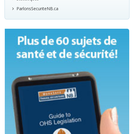
ParlonsSecuriteNB.ca